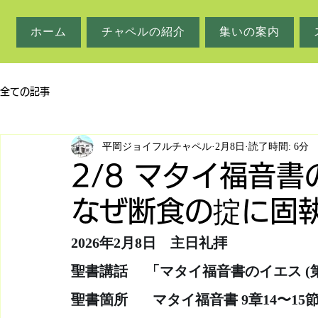
ホーム
チャペルの紹介
集いの案内
全ての記事
平岡ジョイフルチャペル
2月8日
読了時間: 6分
2/8 マタイ福音書
なぜ断食の掟に固
2026年2月8日　主日礼拝
聖書講話     「マタイ福音書のイエス
聖書箇所　   マタイ福音書 9章14〜1