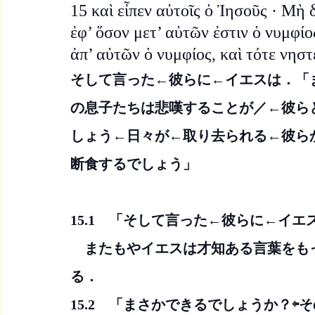
15 καὶ εἶπεν αὐτοῖς ὁ Ἰησοῦς · Μὴ 
ἐφ’ ὅσον μετ’ αὐτῶν ἐστιν ὁ νυμφίο
ἀπ’ αὐτῶν ὁ νυμφίος, καὶ τότε νηστ
そして言った←彼らに←イエスは．「
の息子たちは悲嘆することが／←彼ら
しょう←日々が←取り去られる←彼ら
断食するでしょう」
15.1　「そして言った←彼らに←イエ
　またもやイエスは才知ある言葉をも
る．
15.2　「まさかできるでしょうか？