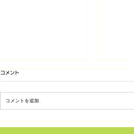
コメント
コメントを追加…
8/2 シリーズ「旧約聖書との
7/26 マ
対話」第2回 受け継がれて
(第85回)