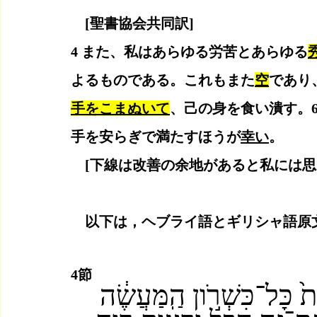
　[聖書協会共同訳]
4 また、私はあらゆる労苦とあらゆる
よるものである。これもまた
空
であり
手をこまぬいて
、己の身を食い潰す。
手を安らぎで満たすほうが
幸い
。  
　[下線は改善の余地があると私には思
　以下は，ヘブライ語とギリシャ語原
4節
ת֙ כָּל־כִּשְׁרֹ֣ון הַֽמַּעֲשֶׂ֔ה