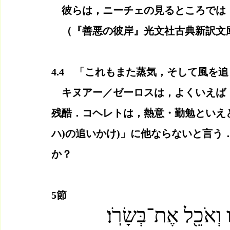
　彼らは，ニーチェの見るところでは
　（『善悪の彼岸』光文社古典新訳文庫，3
4.4　「これもまた蒸気，そして風を
　キヌアー／ゼーロスは，よくいえば
残酷．コヘレトは，熱意・勤勉といえど
ハ)の追いかけ)」に他ならないと言う
か？
5節
וְאֹכֵ֖ל אֶת־בְּשָׂרֹֽו׃