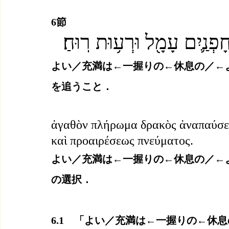
6節
ְנַ֛יִם עָמָ֖ל וּרְע֥וּת רֽוּחַ׃
よい／充満は←一握りの←休息の／←
を追うこと．
ἀγαθὸν πλήρωμα δρακὸς ἀναπαύσε
καὶ προαιρέσεως πνεύματος.
よい／充満は←一握りの←休息の／←
の選択．
6.1　「よい／充満は←一握りの←休