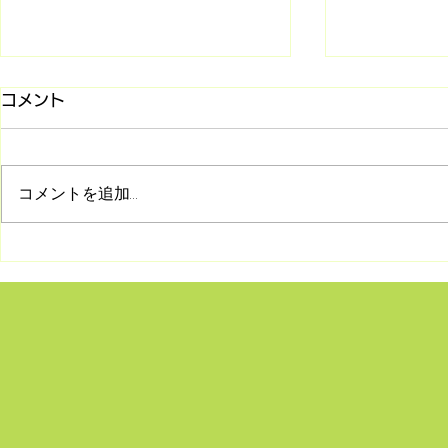
コメント
コメントを追加…
8/2 シリーズ「旧約聖書との
7/26 マ
対話」第2回 受け継がれて
(第85回)
きた神の言葉―正典の始まり
何か〜
とユダヤの民