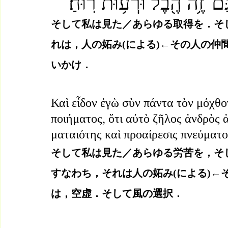
ּם־זֶ֥ה הֶ֖בֶל וּרְע֥וּת רֽוּחַ׃
そして私は見た／あらゆる取得を．そ
れは，人の妬み(による)←その人の仲
いかけ．
Καὶ εἶδον ἐγὼ σὺν πάντα τὸν μόχθο
ποιήματος, ὅτι αὐτὸ ζῆλος ἀνδρὸς ἀ
ματαιότης καὶ προαίρεσις πνεύματο
そして私は見た／あらゆる労苦を，そ
すなわち，それは人の妬み(による)←
は，空虚．そして風の選択．