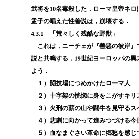
武将を10名毒殺した．ローマ皇帝ネ
孟子の唱えた性善説は，崩壊する．
4.3.1　「荒々しく残酷な野獣」
　これは，ニーチェが『善悪の彼岸』
説と共鳴する．19世紀ヨーロッパの
よう．
　１）闘技場につめかけたローマ人
　２）十字架の恍惚に身をこがすキリ
　３）火刑の薪の山や闘牛を見守るス
　４）悲劇に向かって進みつづける今
　５）血なまぐさい革命に郷愁を感じ