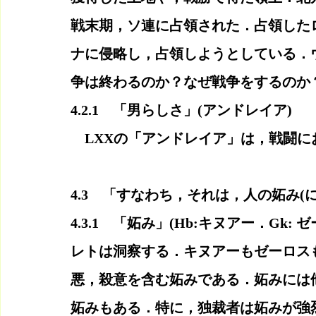
戦末期，ソ連に占領された．占領した
ナに侵略し，占領しようとしている．
争は終わるのか？なぜ戦争をするのか
4.2.1　「男らしさ」(アンドレイア)
　LXXの「アンドレイア」は，戦闘
4.3　「すなわち，それは，人の妬み(
4.3.1　「妬み」(Hb:キヌアー．Gk
レトは洞察する．キヌアーもゼーロス
悪，殺意を含む妬みである．妬みには
妬みもある．特に，独裁者は妬みが強