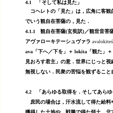
4.1　「そして私は見た」
　コヘレトの「見た」は，広角に客観
でいう観自在菩薩の，見た．
4.1.1　観自在菩薩(玄奘訳)／観世音菩
アヴァローキテーシュヴァラ 
avalokiteś
ava「下へ／下を」＋ lokita「観た」
見おろす君主」の意．世界にじっと視
無視しない．民衆の苦悩を観ずること
4.2　「あらゆる取得を．そしてあら
　庶民の場合は，汗水流して得た給料
獲得した土地や，戦勝で得た領土．北