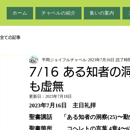
ホーム
チャペルの紹介
集いの案内
全ての記事
平岡ジョイフルチャペル
2023年7月16日
読了時間
7/16 ある知者の
も虚無
更新日：
2023年7月18日
2023年7月16日　主日礼拝
聖書講話　  「ある知者の洞察(25)〜勤
聖書箇所　　  コヘレトの言葉 4章4〜6