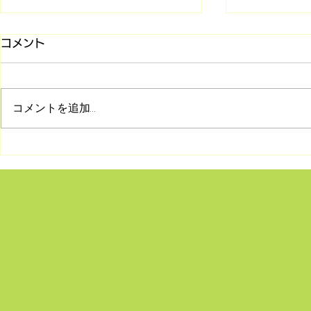
コメント
コメントを追加…
8/2 シリーズ「旧約聖書との
7/26 マ
対話」第2回 受け継がれて
(第85回)
きた神の言葉―正典の始まり
何か〜
とユダヤの民