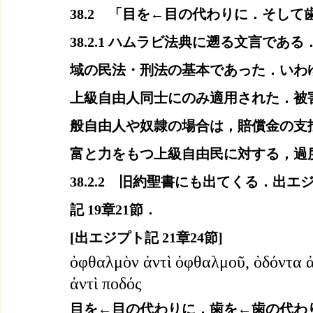
38.2　「目を←目の代わりに．そし
38.2.1 ハムラビ法典に遡る文言で
域の民法・刑法の基本であった．いわ
上級自由人同士にのみ適用された．被
般自由人や奴隷の場合は，賠償金の支
富と力をもつ上級自由民に対する，過
38.2.2　旧約聖書にも出てくる．出エジ
記 19章21節．
[出エジプト記 21章24節]
ὀφθαλμὸν ἀντὶ ὀφθαλμοῦ, ὀδόντα ἀντ
ἀντὶ ποδός
目を←目の代わりに，歯を←歯の代わ