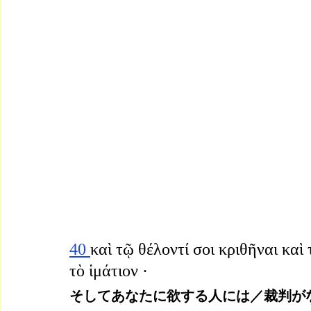
40 
καὶ τῷ θέλοντί σοι κριθῆναι καὶ
τὸ ἱμάτιον ·
そしてあなたに欲する人には／裁判が