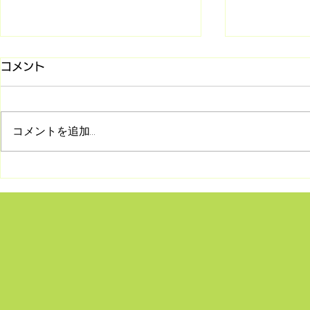
コメント
コメントを追加…
8/2 シリーズ「旧約聖書との
7/26 マ
対話」第2回 受け継がれて
(第85回)
きた神の言葉―正典の始まり
何か〜
とユダヤの民