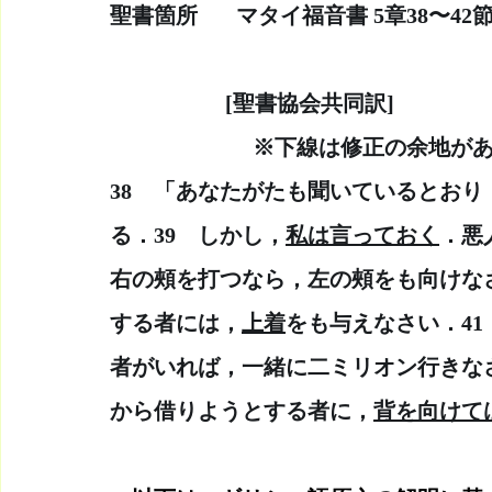
聖書箇所　   マタイ福音書 5章38〜4
　　　　　 [聖書協会共同訳]　　
  　　　　　　※下線は修正の余地が
38　「あなたがたも聞いているとお
る．39　しかし，
私は言っておく
．悪
右の頰を打つなら，左の頰をも向けなさ
する者には，
上着
をも与えなさい．4
者がいれば，一緒に二ミリオン行きな
から借りようとする者に，
背を向けて