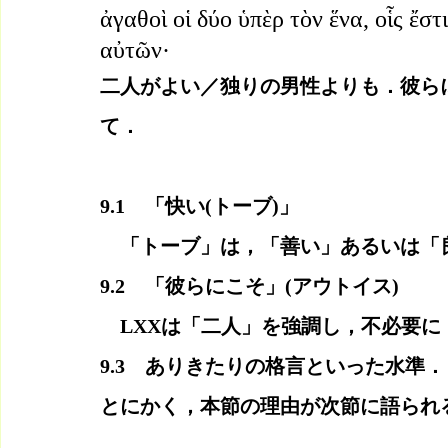
ἀγαθοὶ οἱ δύο ὑπὲρ τὸν ἕνα, οἷς ἔσ
αὐτῶν·
二人がよい／独りの男性よりも．彼ら
て．
9.1　「快い(トーブ)」　
　「トーブ」は，「善い」あるいは「
9.2　「彼らにこそ」(アウトイス)
　LXXは「二人」を強調し，不必要
9.3　ありきたりの格言といった水準
とにかく，本節の理由が次節に語られ