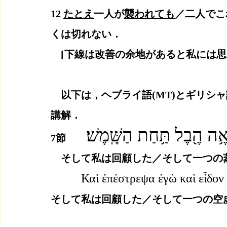
12 
たとえ
一人が
襲われても
／二人でこ
くは切れない． 
　[下線は改善の余地があると私には思
　以下は，ヘブライ語(MT)とギリシャ
講解．
רְאֶ֥ה הֶ֖בֶל תַּ֥חַת הַשָּֽׁמֶשׁ׃
7節　　
　そして私は回顧した／そして一つの
Καὶ ἐπέστρεψα ἐγὼ καὶ εἶδον
そして私は回顧した／そして一つの空