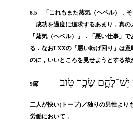
8.5　「これもまた蒸気（ヘベル）．
　成功を過度に追求するあまり，真の
「蒸気（ヘベル）」．「悪い仕事」で
る．なおLXXの「悪い転げ回り」は
のに，いいところを見せようとする欲
 יֵשׁ־לָהֶ֛ם שָׂכָ֥ר טֹ֖וב
9節
בַּעֲמָלָֽם׃　　
二人が快い(トーブ)／独りの男性より
労働において．