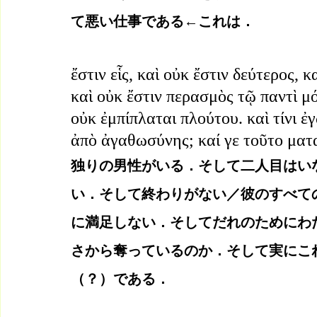
て悪い仕事である←これは．
ἔστιν εἷς, καὶ οὐκ ἔστιν δεύτερος, 
καὶ οὐκ ἔστιν περασμὸς τῷ παντὶ μ
οὐκ ἐμπίπλαται πλούτου. καὶ τίνι 
ἀπὸ ἀγαθωσύνης; καί γε τοῦτο ματα
独りの男性がいる．そして二人目はい
い．そして終わりがない／彼のすべて
に満足しない．そしてだれのためにわ
さから奪っているのか．そして実にこ
（？）である．