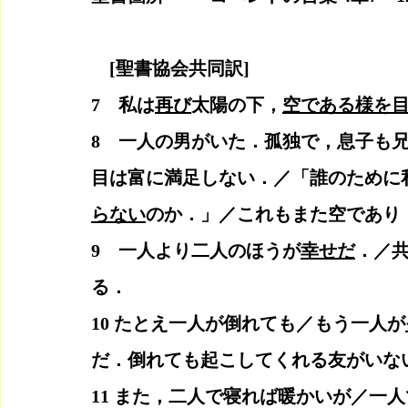
　[聖書協会共同訳]
7　私は
再び
太陽の下，
空である様を
8　一人の男がいた．孤独で，息子も
目は富に満足しない．／「誰のために
らない
のか．」／これもまた空であり
9　一人より二人のほうが
幸せだ
．／
る． 
10 たとえ一人が倒れても／もう一人が
だ．倒れても起こしてくれる友がいない
11 また，二人で寝れば暖かいが／一