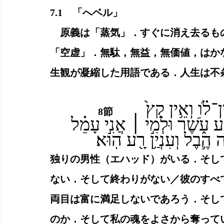
7.1　「へベル」
　原義は「蒸気」．すぐに消え去るも
「空虚」．無駄，無益，無価値，はか
生観が凝縮した用語である．人生は不
　יֵ֣שׁ אֶחָד֩ וְאֵ֨ין שֵׁנִ֜י גַּ֣ם בֵּ֧ן וָאָ֣ח אֵֽין־לֹ֗ו וְאֵ֥ין קֵץ֙ 
8節　
ע עֹ֑שֶׁר וּלְמִ֣י ׀ אֲנִ֣י עָמֵ֗ל
 הֶ֛בֶל וְעִנְיַ֥ן רָ֖ע הֽוּא׃
独りの男性（エハッド）がいる．そし
ない．そして終わりがない／彼のすべて
両目は富に満足しないであろう．そし
のか．そして私の魂をよさから奪って