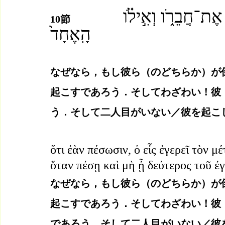
　כִּ֣י אִם־יִפֹּ֔לוּ הָאֶחָ֖ד יָקִ֣ים אֶת־חֲבֵרֹ֑ו וְאִ֣ילֹ֗ו 
10節
הָֽאֶחָד֙ 
　　ֲקִימֹֽו
なぜなら，もし彼ら（のどちらか）が
起こすであろう．そしてわざわい！彼
う．そして二人目がいない／彼を起こ
ὅτι ἐὰν πέσωσιν, ὁ εἷς ἐγερεῖ τὸν μ
ὅταν πέσῃ καὶ μὴ ᾖ δεύτερος τοῦ ἐγ
なぜなら，もし彼ら（のどちらか）が
起こすであろう．そしてわざわい！彼
であろう，そして二人目がいない／彼