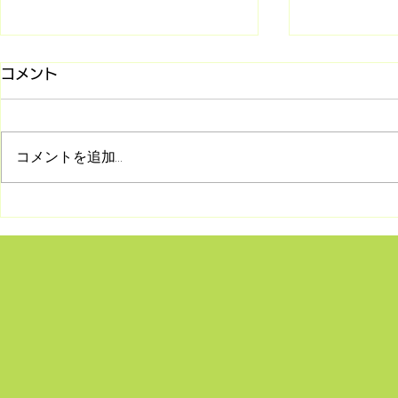
コメント
コメントを追加…
8/2 シリーズ「旧約聖書との
7/26 マ
対話」第2回 受け継がれて
(第85回)
きた神の言葉―正典の始まり
何か〜
とユダヤの民