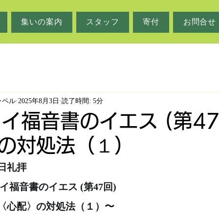
集いの案内
スタッフ
寄付
お問合せ
ャペル
2025年8月3日
読了時間: 5分
タイ福音書のイエス (第4
の対処法（１）
主日礼拝
タイ福音書のイエス (第47回)
〈心配〉の対処法（１）〜