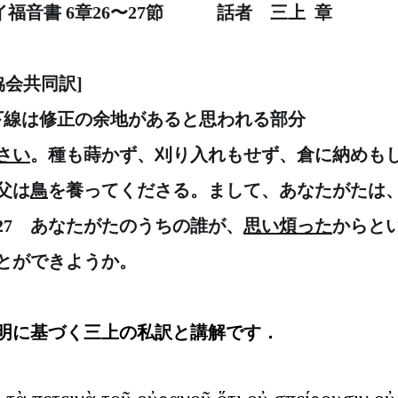
イ福音書 6章26〜27節　　　話者　三上  章
協会共同訳]　　
※下線は修正の余地があると思われる部分
さい
。種も蒔かず、刈り入れもせず、倉に納めも
父は
鳥
を養ってくださる。まして、あなたがたは
27　あなたがたのうちの誰が、
思い煩った
からと
とができようか。
明に基づく三上の私訳と講解です．