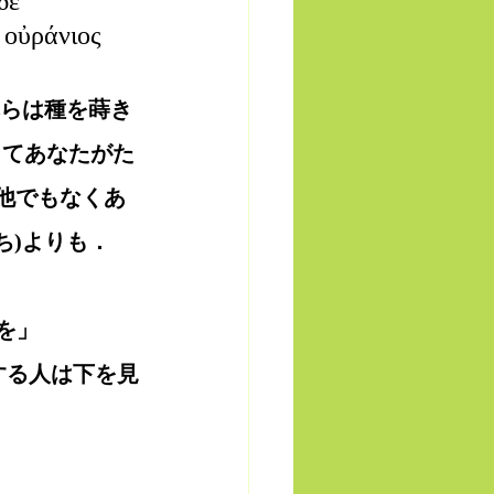
δὲ 
 οὐράνιος 
れらは種を蒔き
してあなたがた
．他でもなくあ
ち)よりも．
を」
する人は下を見