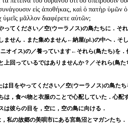
 τὰ πετεινὰ τοῦ οὐρανοῦ ὅτι οὐ σπείρουσιν οὐ
συνάγουσιν εἰς ἀποθήκας, καὶ ὁ πατὴρ ὑμῶν ὁ
χ ὑμεῖς μᾶλλον διαφέρετε αὐτῶν;
やってください／空(ウーラノス)の鳥たちに．そ
ません．また集めません←納屋(pl.)の中へ．そ
ラニオイス)の／養っています←それら(鳥たち)を
と上回っているではありませんか？／それら(鳥た
がたは目をやってください／空(ウーラノス)の鳥たち
ちは，食べ物と衣服のことで心配していた．心配
スは彼らの目を，空に，空の鳥に向ける．
画像は，私の故郷の美唄市にある宮島沼とマガンたち．