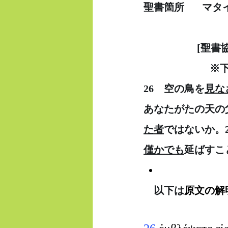
聖書箇所　   マタ
　　　　　 [聖書
  　　　　　　
26　空の鳥を
見な
あなたがたの天の
た者
ではないか。
僅かでも
延ばすこ
　以下は
原文の解