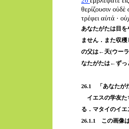
26 
ἐμβλέψατε εἰς
θερίζουσιν οὐδὲ 
τρέφει αὐτά · οὐ
あなたがたは目を
ません．また収穫し
の父は←天(ウー
なたがたは←ずっ
26.1　「あなた
　イエスの学友た
る．マタイのイエ
26.1.1　この