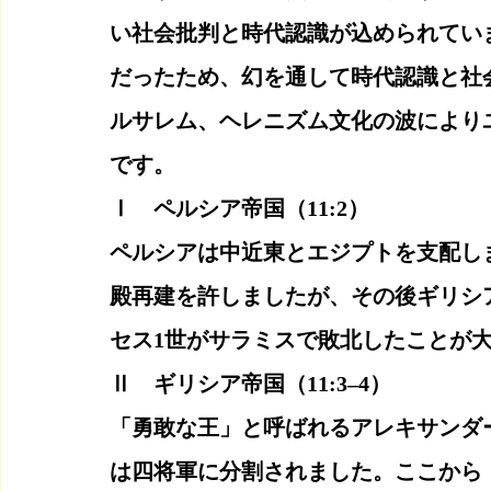
い社会批判と時代認識が込められてい
だったため、幻を通して時代認識と社
ルサレム、ヘレニズム文化の波により
です。
Ⅰ　ペルシア帝国（11:2）
ペルシアは中近東とエジプトを支配し
殿再建を許しましたが、その後ギリシ
セス1世がサラミスで敗北したことが
Ⅱ　ギリシア帝国（11:3–4）
「勇敢な王」と呼ばれるアレキサンダ
は四将軍に分割されました。ここから