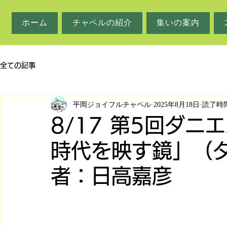
ホーム
チャペルの紹介
集いの案内
全ての記事
平岡ジョイフルチャペル
2025年8月18日
読了時間
8/17 第5回ダ
時代を映す鏡」（ダ
者：日高嘉彦