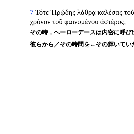
7 
Τότε Ἡρῴδης λάθρᾳ καλέσας τοὺς
χρόνον τοῦ φαινομένου ἀστέρος,
その時，ヘーローデースは内密に呼び
彼らから／その時間を←その輝いてい