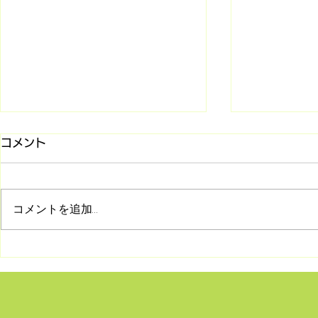
コメント
コメントを追加…
8/2 シリーズ「旧約聖書との
7/26 マ
対話」第2回 受け継がれて
(第85回)
きた神の言葉―正典の始まり
何か〜