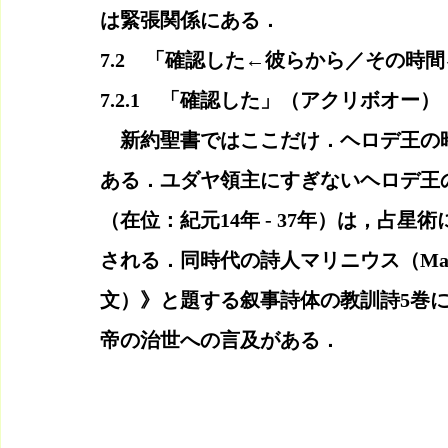
は緊張関係にある．
7.2　「確認した←彼らから／その時
7.2.1　「確認した」（アクリボオー）
　新約聖書ではここだけ．ヘロデ王の
ある．ユダヤ領主にすぎないヘロデ王
（在位：紀元14年 - 37年）は，占
される．同時代の詩人マリニウス（Marcu
文）》と題する叙事詩体の教訓詩5巻
帝の治世への言及がある．