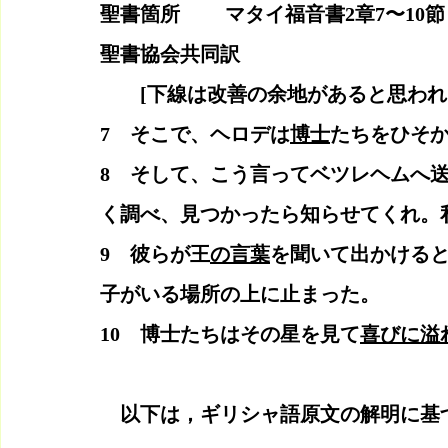
聖書箇所　　 マタイ福音書2章7〜10
聖書協会共同訳
　　[下線は改善の余地があると思われ
7　そこで、ヘロデは
博士
たちをひそ
8　そして、こう言ってベツレヘムへ
く調べ、見つかったら知らせてくれ。
9　彼らが王
の言葉
を聞いて出かける
子がいる場所の上に止まった。
10　博士たちはその星を見て
喜びに溢
　以下は，ギリシャ語原文の解明に基