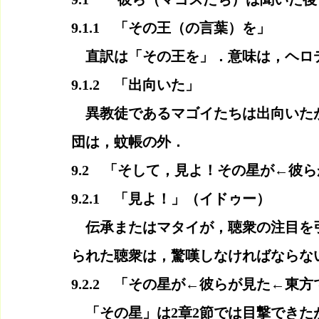
9.1.1　「その王（の言葉）を」
　直訳は「その王を」．意味は，ヘロ
9.1.2　「出向いた」
　異教徒であるマゴイたちは出向いた
団は，蚊帳の外．
9.2　「そして，見よ！その星が←彼
9.2.1　「見よ！」（イドゥー）
　伝承またはマタイが，聴衆の注目を
られた聴衆は，驚嘆しなければならな
9.2.2　「その星が←彼らが見た←東方
　「その星」は2章2節では目撃できた