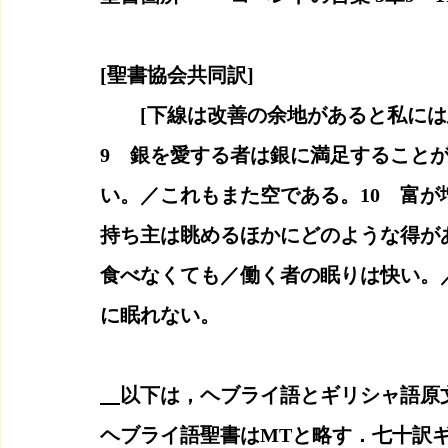
[聖書協会共同訳]
    　[下線は改善の余地があると私に
9　銀を愛する者は銀に満足すること
い。／これもまた空である。10　富
持ち主は眺めるほかにどのような得が
食べなくても／働く者の眠りは快い。
に眠れない。
以下は，ヘブライ語とギリシャ語原
ヘブライ語聖書はMTと略す．七十訳ギ