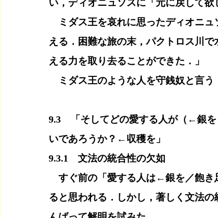
い，ディオニュソスに「元に戻して欲
　ミダス王を哀れに思ったディオニュ
える．困難な旅の末，パクトロス川で
える力を取り去ることができた．」
　ミダス王のような人を守銭奴と言う
9.3　「そしてどの愛する人が（←銀
いであろうか？←収穫を」
9.3.1　文法の統合性の欠如
　すぐ前の「愛する人は←銀を／飽き
ると思われる．しかし，著しく文法の
んばって解明を試みた．