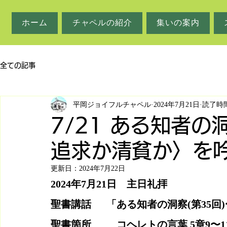
ホーム
チャペルの紹介
集いの案内
全ての記事
平岡ジョイフルチャペル
2024年7月21日
読了時間
7/21 ある知者の
追求か清貧か〉を
更新日：
2024年7月22日
2024年7月21日　主日礼拝
聖書講話　  「ある知者の洞察(第35回
聖書箇所　　  コヘレトの言葉 5章9〜1