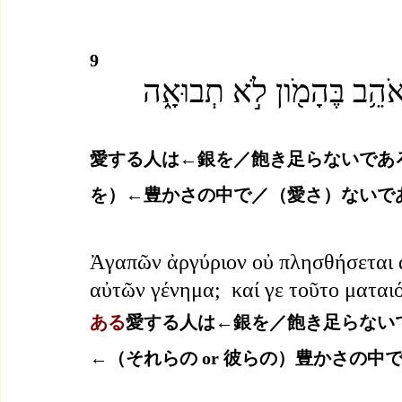
9
י־אֹהֵ֥ב בֶּהָמֹ֖ון לֹ֣א תְבוּאָ֑ה
愛する人は←銀を／飽き足らないであ
を）←豊かさの中で／（愛さ）ないで
Ἀγαπῶν ἀργύριον οὐ πλησθήσεται ἀρ
αὐτῶν γένημα;  καί γε τοῦτο μαται
ある
愛する人は←銀を／飽き足らない
←（それらの or 彼らの）豊かさの中