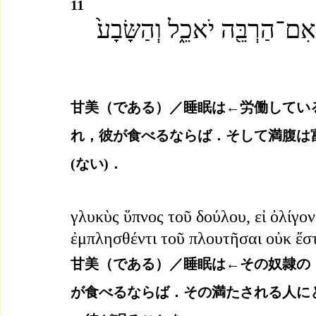
11
ִם־הַרְבֵּ֖ה יֹאכֵ֑ל וְהַשָּׂבָע֙
甘美（である）／睡眠は←労働してい
れ，彼が食べるならば．そして満腹は
(ない)．
γλυκὺς ὕπνος τοῦ δούλου, εἰ ὀλίγον 
ἐμπλησθέντι τοῦ πλουτῆσαι οὐκ ἔσ
甘美（である）／睡眠は←その奴隷の
が食べるならば．その満たされる人に