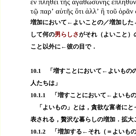
ἐν πλήθει τῆς ἀγαθωσύνης ἐπληθύνθ
τῷ παρʼ αὐτῆς ὅτι ἀλλʼ ἢ τοῦ ὁρᾶν
増加において←よいことの／増加した
して何の
男らしさ
がそれ（よいこと）
こと以外に←彼の目で．
10.1　「増すことにおいて←よいも
人たちは」
10.1.1　「増すことにおいて←よいも
　「よいもの」とは，貪欲な富者にと
表される，贅沢な暮らしの増加．拡大
10.1.2　「増加する←それ（＝よい