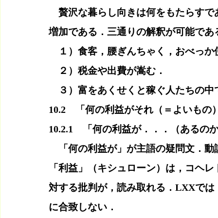
　贅沢な暮らし向きは何をもたらすで
増加である．三通りの解釈が可能であ
　１）食客，腰ぎんちゃく，おべっか
　２）税金や出費が嵩む．
　３）富をあくせくと稼ぐ人たちの中
10.2　「何の利益がそれ（＝よいも
10.2.1　「何の利益が．．．（あるの
　「何の利益が」が主語の疑問文．動
「利益」（キシュローン）は，コヘレ
対する批判が，読み取れる．LXXで
に合致しない．