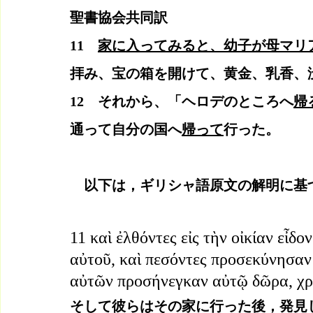
聖書協会共同訳
11　
家に入ってみると、幼子が母マリ
拝み、宝の箱を開けて、黄金、乳香、
12　それから、「ヘロデのところへ
帰
通って自分の国へ
帰って
行った。
　以下は，ギリシャ語原文の解明に基
11 καὶ ἐλθόντες εἰς τὴν οἰκίαν εἶδ
αὐτοῦ, καὶ πεσόντες προσεκύνησαν
αὐτῶν προσήνεγκαν αὐτῷ δῶρα, χρυ
そして彼らはその家に行った後，発見