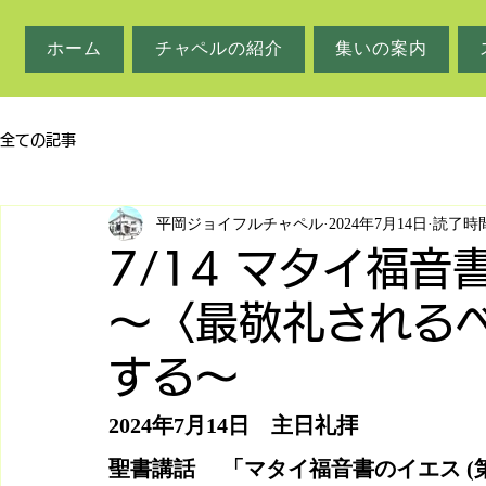
ホーム
チャペルの紹介
集いの案内
全ての記事
平岡ジョイフルチャペル
2024年7月14日
読了時間
7/14 マタイ福音
～〈最敬礼される
する〜
2024年7月14日　主日礼拝
聖書講話　 「マタイ福音書のイエス (第