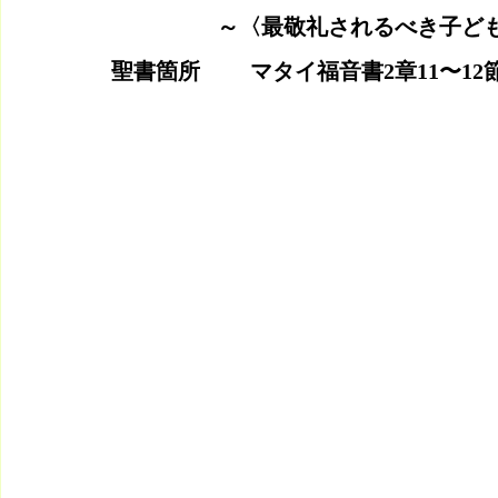
                   ～〈最敬礼される
聖書箇所　　 マタイ福音書2章11〜1