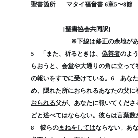
聖書箇所　   マタイ福音書 6章5〜8節
　　　　　 [聖書協会共同訳]　　
  　　　　　　※下線は修正の余地が
5　「また、祈るときは、
偽善者
のよ
らおうと、会堂や大通りの角に立って
の報いを
すでに受けている
。6　あな
め、隠れた所におられるあなたの父に
おられる
父が、あなたに報いてくださ
どと述べては
ならない。彼らは言葉数
8　彼らの
まねをしては
ならない。あ