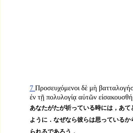
7 
Προσευχόμενοι δὲ μὴ βατταλογήση
ἐν τῇ πολυλογίᾳ αὐτῶν εἰσακουσθή
あなたがたが祈っている時には，あて
ように．なぜなら彼らは思っているか
られるであろう．