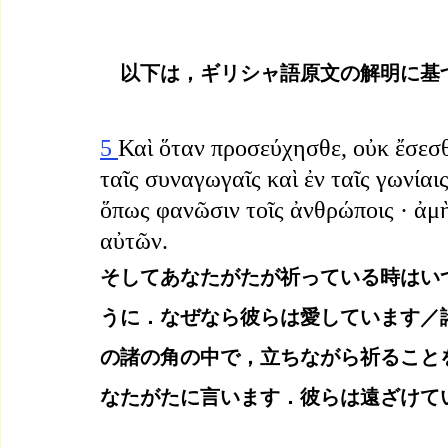
　以下は，ギリシャ語原文の解明に基
5 
Καὶ ὅταν προσεύχησθε, οὐκ ἔσεσθε
ταῖς συναγωγαῖς καὶ ἐν ταῖς γωνία
ὅπως φανῶσιν τοῖς ἀνθρώποις · ἀμὴ
αὐτῶν.
そしてあなたがたが祈っている時はい
うに．なぜなら彼らは愛しています／
の諸の角の中で，立ちながら祈ること
なたがたに言います．彼らは遠ざけて