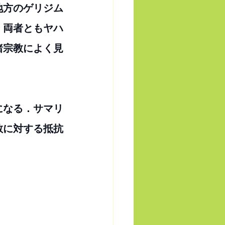
地方のゲリジム
，両者ともヤハ
諸宗教によく見
になる．サマリ
教に対する抵抗