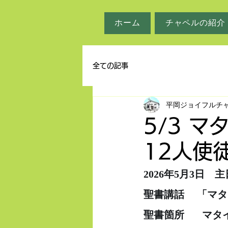
ホーム
チャペルの紹介
全ての記事
平岡ジョイフルチ
5/3 マ
12人使
2026年5月3日　
聖書講話     「
聖書箇所　   マタ