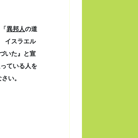
。「
異邦人
の道
　イスラエル
づいた』と宣
患っている人を
なさい。