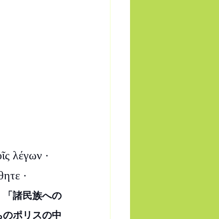
ῖς λέγων · 
θητε ·
．「諸民族への
ちのポリスの中