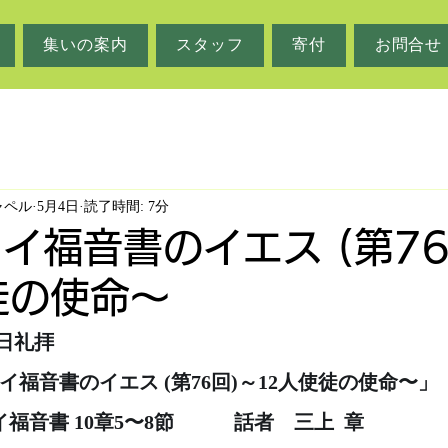
集いの案内
スタッフ
寄付
お問合せ
ャペル
5月4日
読了時間: 7分
タイ福音書のイエス (第7
徒の使命〜
主日礼拝
マタイ福音書のイエス (第76回)～12人使徒の使命〜」
イ福音書 10章5〜8節　　　話者　三上  章