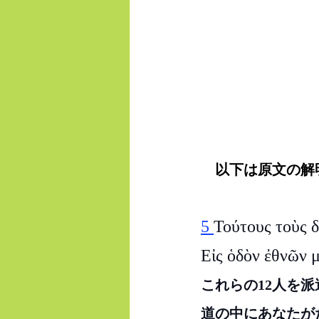
　以下は原文の解
5 
Τούτους τοὺς δ
Εἰς ὁδὸν ἐθνῶν μ
これらの12人を
道の中にあなたが