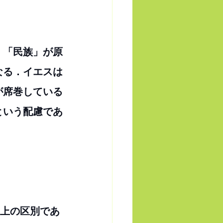
．「民族」が原
なる．イエスは
が席巻している
という配慮であ
教上の区別であ