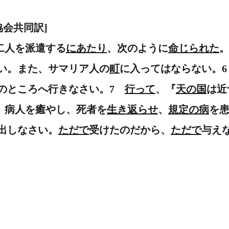
協会共同訳]　　
二人を派遣する
にあたり
、次のように
命じられた
い。また、サマリア人の
町
に入ってはならない。6
のところへ行きなさい。7　
行って
、『
天の国
は近
8　病人を癒やし、死者を
生き返らせ
、
規定の病
を
出しなさい。
ただで
受けたのだから、
ただで
与え