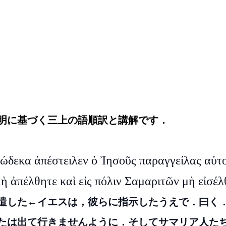
明に基づく三上の語順訳と講解です．
ώδεκα ἀπέστειλεν ὁ Ἰησοῦς παραγγείλας αὐτο
ὴ ἀπέλθητε καὶ εἰς πόλιν Σαμαριτῶν μὴ εἰσέλ
派遣した←イエスは，彼らに指示したうえで．曰く
たは出て行きませんように．そしてサマリア人た