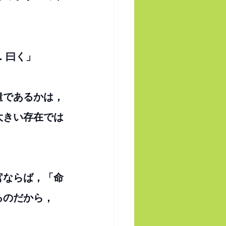
．曰く」
遣であるかは，
大きい存在では
官ならば，「命
るのだから，