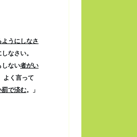
るようにしなさ
しなさい。 
もしない
者がい
　よく言って
い罰で済む
。」