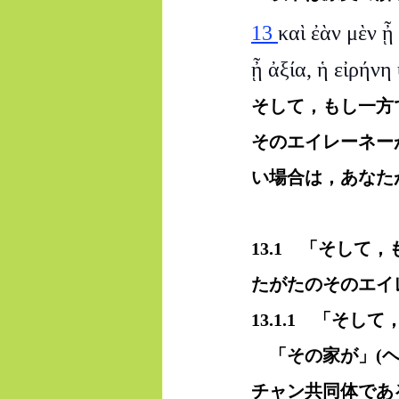
13 
καὶ ἐὰν μὲν ᾖ
ᾖ ἀξία, ἡ εἰρήν
そして，もし一方
そのエイレーネー
い場合は，あなた
13.1　「そし
たがたのそのエイ
13.1.1　「そ
　「その家が」(
チャン共同体であ