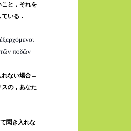
いこと，それを
している．
ἐξερχόμενοι 
 τῶν ποδῶν 
入れない場合←
リスの，あなた
して聞き入れな