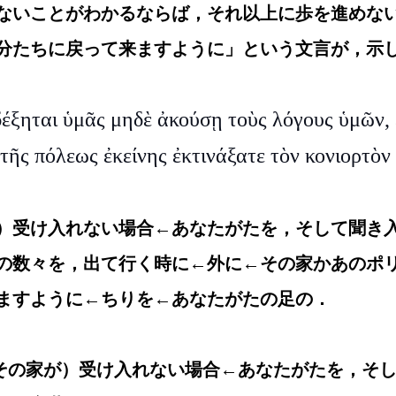
ないことがわかるならば，それ以上に歩を進めな
分たちに戻って来ますように」という文言が，示
δέξηται ὑμᾶς μηδὲ ἀκούσῃ τοὺς λόγους ὑμῶν, 
 τῆς πόλεως ἐκείνης ἐκτινάξατε τὸν κονιορτὸν
）受け入れない場合←あなたがたを，そして聞き
の数々を，出て行く時に←外に←その家かあのポ
ますように←ちりを←あなたがたの足の．
て（その家が）受け入れない場合←あなたがたを，そ