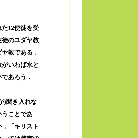
た12使徒を受
使徒のユダヤ教
ダヤ教である．
教がいわば水と
いであろう．
が)聞き入れな
いうことであ
か，「キリスト