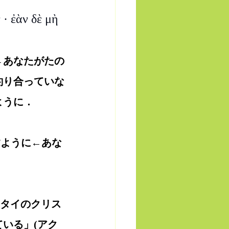
 · ἐὰν δὲ μὴ 
←あなたがたの
釣り合っていな
ように．
すように←あな
マタイのクリス
いる」(アク