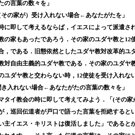
たの言葉の数々を」
して（その家が）受け入れない場合←あなたがたを」
時に即して考えるならば，イエスによって派遣され
教の家もあったであろう．その家のユダヤ教と12
合，である．旧態依然としたユダヤ教対改革的ユ
教対自由主義的ユダヤ教である．その家のユダヤ
のユダヤ教と交わらない時，12使徒を受け入れな
して聞き入れない場合←あなたがたの言葉の数々を」
マタイ教会の時に即して考えてみよう．「(その家
が，巡回伝道者が戸口で語った言葉を拒絶すると
い主イエス・キリストは復活しました」であると