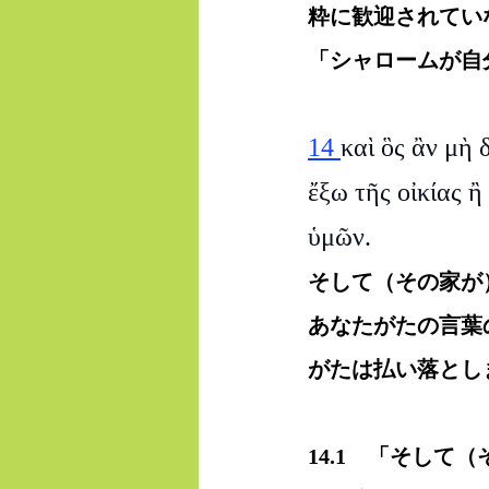
粋に歓迎されてい
「シャロームが自
14 
καὶ ὃς ἂν μὴ 
ἔξω τῆς οἰκίας ἢ
ὑμῶν.
そして（その家が
あなたがたの言葉
がたは払い落とし
14.1　「そし