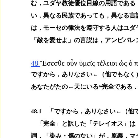
む，ユダヤ教徒優位目線の用語である
い．異なる民族であっても，異なる言
は，モーセの律法を遵守する人はユダ
「敵を愛せよ」の言説は，アンビバレ
48 
Ἔσεσθε οὖν ὑμεῖς τέλειοι ὡς ὁ π
ですから，ありなさい←（他でもなく
あなたがたの←天にいる⇦完全である
48.1　「ですから，ありなさい←（
　「完全」と訳した「テレイオス」は
詞．「染み・傷のない」が，原義．マ