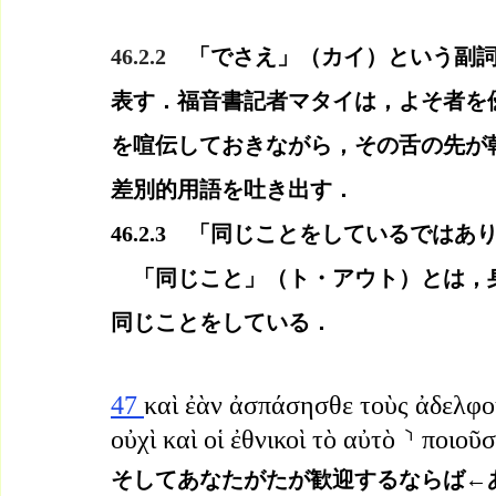
46.2.2　
「でさえ」（カイ）という副
表す．福音書記者マタイは，よそ者を
を喧伝しておきながら，その舌の先が
差別的用語を吐き出す．
46.2.3　「同じことをしているでは
　「同じこと」（ト・アウト）とは，
同じことをしている．
47 
καὶ ἐὰν ἀσπάσησθε τοὺς ἀδελφοὺ
οὐχὶ καὶ οἱ ἐθνικοὶ τὸ αὐτὸ ⸃ ποιοῦσ
そしてあなたがたが歓迎するならば←