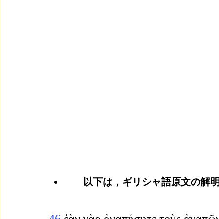
　以下は，ギリシャ語原文の解
46 
ἐὰν γὰρ ἀγαπήσητε τοὺς ἀγαπῶντ