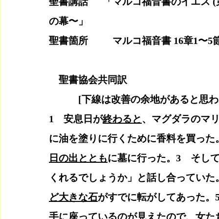
聖書講話　  「マルコ福音書のイエス 
の幕〜」  
聖書箇所　　  マルコ福音書 16章1〜
    聖書協会共同訳
    　　[下線は改善の余地があると思
1　安息日が
終わると
、マグダラのマ
に油を塗りに行くために香料を買った
日の出ととも
に墓に行った。3　そし
くれるでしょうか」と話し合っていた
ど大きな石
がすでに転がしてあった。
手に座っているのが見えたので、女た