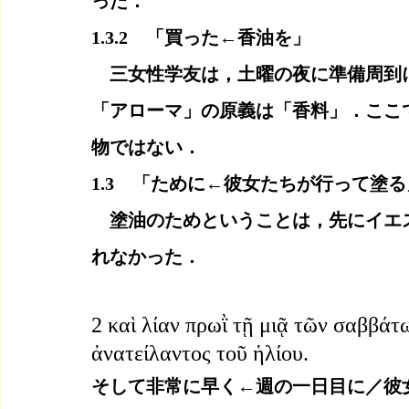
った．
1.3.2　「買った←香油を」
　三女性学友は，土曜の夜に準備周到
「アローマ」の原義は「香料」．ここ
物ではない．
1.3　「ために←彼女たちが行って塗る
　塗油のためということは，先にイエ
れなかった．
2 καὶ λίαν πρωῒ τῇ μιᾷ τῶν σαββάτω
ἀνατείλαντος τοῦ ἡλίου.
そして非常に早く←週の一日目に／彼