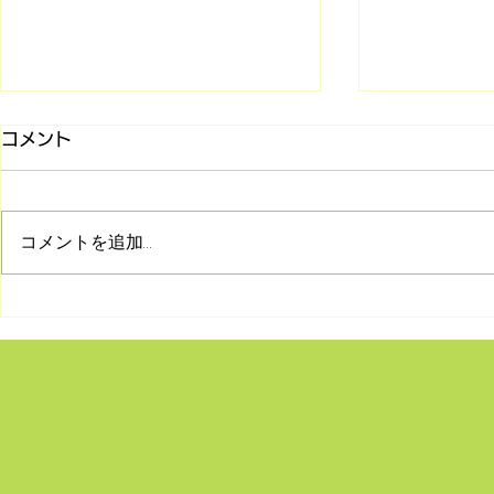
コメント
コメントを追加…
8/2 シリーズ「旧約聖書との
7/26 マ
対話」第2回 受け継がれて
(第85回)
きた神の言葉―正典の始まり
何か〜
とユダヤの民