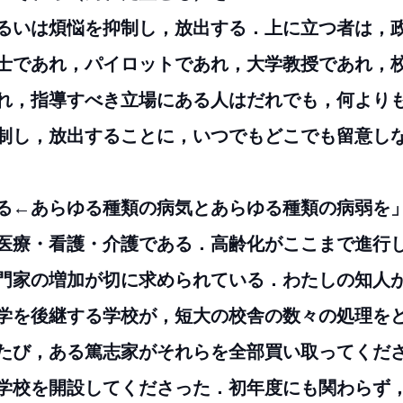
るいは煩悩を抑制し，放出する．上に立つ者は，
士であれ，パイロットであれ，大学教授であれ，
れ，指導すべき立場にある人はだれでも，何より
制し，放出することに，いつでもどこでも留意し
てする←あらゆる種類の病気とあらゆる種類の病弱を
医療・看護・介護である．高齢化がここまで進行
門家の増加が切に求められている．わたしの知人
学を後継する学校が，短大の校舎の数々の処理を
たび，ある篤志家がそれらを全部買い取ってくだ
学校を開設してくださった．初年度にも関わらず