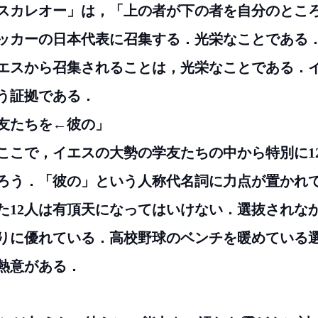
スカレオー」は，「上の者が下の者を自分のとこ
ッカーの日本代表に召集する．光栄なことである
エスから召集されることは，光栄なことである．
う証拠である．
の学友たちを←彼の」
ここで，イエスの大勢の学友たちの中から特別に1
ろう．「彼の」という人称代名詞に力点が置かれ
た12人は有頂天になってはいけない．選抜されな
りに優れている．高校野球のベンチを暖めている
熱意がある．