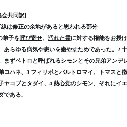
協会共同訳]　　
※下線は修正の余地があると思われる部分
の弟子を
呼び寄せ
、
汚れた霊
に対する権能をお授
、あらゆる病気や患いを
癒やす
ためであった。2 
。まずペトロと呼ばれるシモンとその兄弟アンデ
弟ヨハネ、3 フィリポとバルトロマイ、トマスと
子ヤコブとタダイ、4 
熱心党
のシモン、それにイ
ダである。