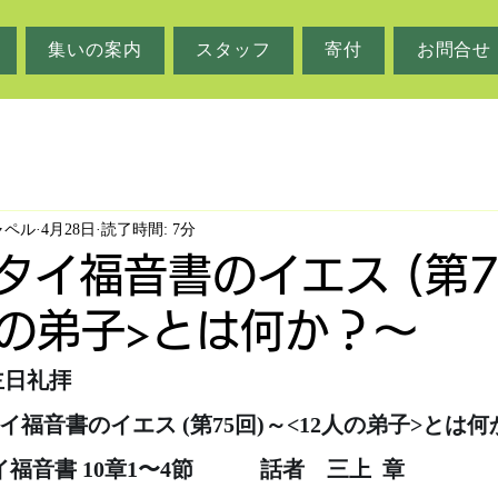
集いの案内
スタッフ
寄付
お問合せ
ャペル
4月28日
読了時間: 7分
マタイ福音書のイエス (第7
人の弟子>とは何か？〜
　主日礼拝
マタイ福音書のイエス (第75回)～<12人の弟子>とは
イ福音書 10章1〜4節　　　話者　三上  章