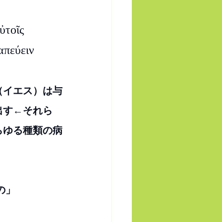
ὐτοῖς 
πεύειν 
（イエス）は与
出す←それら
らゆる種類の病
の」