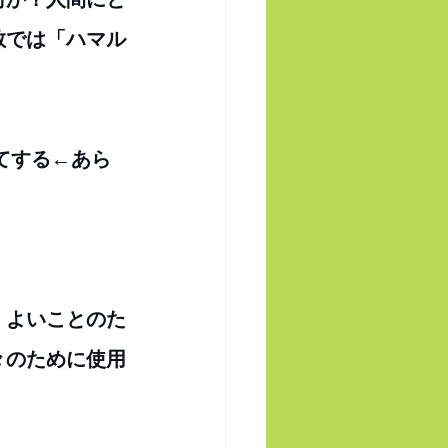
教では「ハマル
てする←あら
，よいことのた
々のために使用