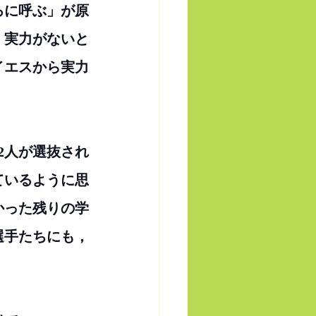
ろに呼ぶ」が原
．実力がないと
イエスから実力
2人が選抜され
ているように思
かった残りの学
選手たちにも，