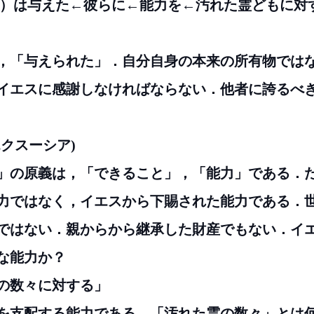
エス）は与えた←彼らに←能力を←汚れた霊どもに対
と，「与えられた」．自分自身の本来の所有物では
イエスに感謝しなければならない．他者に誇るべ
(エクスーシア)
」の原義は，「できること」，「能力」である．
力ではなく，イエスから下賜された能力である．
ではない．親からから継承した財産でもない．イ
な能力か？
た霊の数々に対する」
を支配する能力である．「汚れた霊の数々」とは