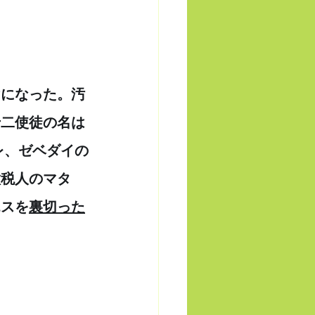
けになった。汚
十二使徒の名は
レ、ゼベダイの
徴税人のマタ
エスを
裏切った