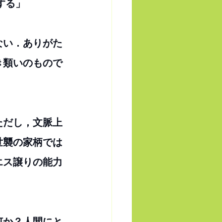
する」
ない．ありがた
き類いのもので
ただし，文脈上
世襲の家柄では
エス譲りの能力
何か？人間にと