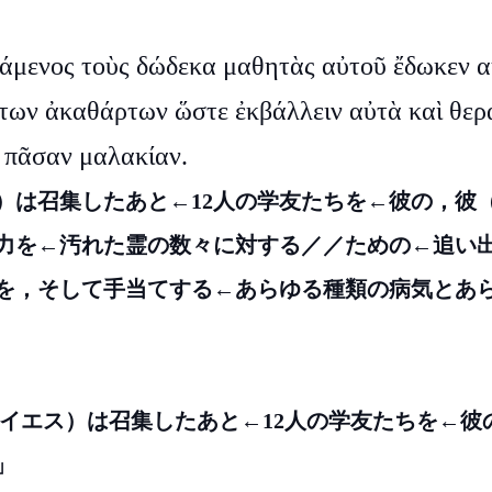
άμενος τοὺς δώδεκα μαθητὰς αὐτοῦ ἔδωκεν α
των ἀκαθάρτων ὥστε ἐκβάλλειν αὐτὰ καὶ θερα
 πᾶσαν μαλακίαν.
）は召集したあと←12人の学友たちを←彼の，彼
力を←汚れた霊の数々に対する／／ための←追い
を，そして手当てする←あらゆる種類の病気とあ
（イエス）は召集したあと←12人の学友たちを←彼
」