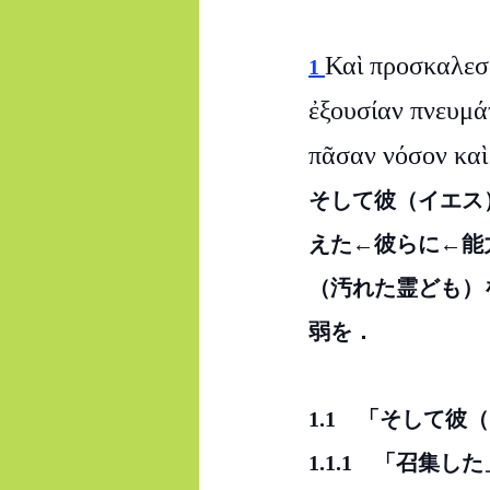
Καὶ προσκαλεσ
1 
ἐξουσίαν πνευμά
πᾶσαν νόσον καὶ
そして彼（イエス
えた←彼らに←能
（汚れた霊ども）
弱を．
1.1　「そして彼
1.1.1　「召集した