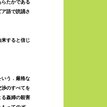
あらたかである
ビア語で読誦さ
由来すると信じ
をいう．厳格な
交渉のすべてを
よる姦婦の殺害