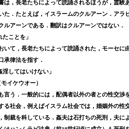
書は，長老たちによって読誦されるほうが，霊験
いた．たとえば，イスラームのクルアーン．アラ
クルアーンである．翻訳はクルアーンではない．
われたことを」
おいて，長老たちによって読誦された，モーセに
口承律法を指す．
は姦淫してはいけない」
る（モイケウオー）
も言う．一般的には，配偶者以外の者との性交渉
する社会，例えばイスラム社会では，婚姻外の性
，制裁を科している．姦夫は石打ちの死刑，夫に