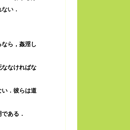
れない．
るなら，姦淫し
死ななければな
ない．彼らは道
明である．