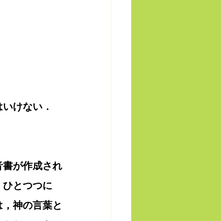
はいけない．
音書が作成され
．ひとつつに
は，神の言葉と