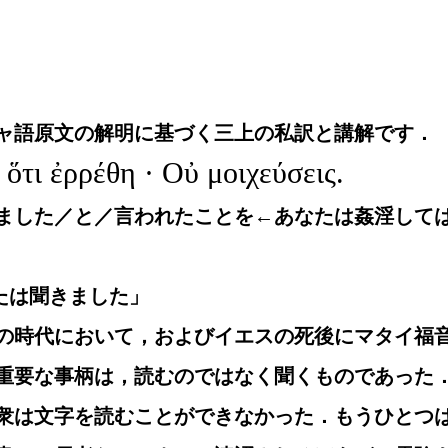
ャ語原文の解明に基づく三上の私訳と講解です．
ὅτι ἐρρέθη · Οὐ μοιχεύσεις.
ました／と／言われたことを←あなたは姦淫して
がたは聞きました」
の時代において，およびイエスの死後にマタイ福
重要な事柄は，読むのではなく聞くものであった
衆は文字を読むことができなかった．もうひとつ