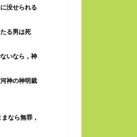
中に没せられる
したる男は死
でないなら，神
，河神の神明裁
ままなら無罪，