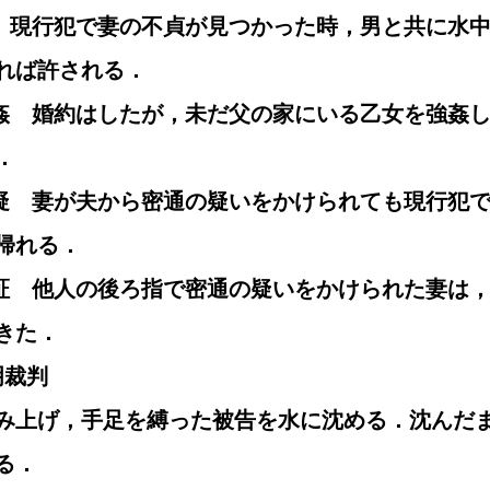
不貞　現行犯で妻の不貞が見つかった時，男と共に水
れば許される．
の強姦　婚約はしたが，未だ父の家にいる乙女を強姦
．
の嫌疑　妻が夫から密通の疑いをかけられても現行犯
帰れる．
の反証　他人の後ろ指で密通の疑いをかけられた妻は
きた．
明裁判
み上げ，手足を縛った被告を水に沈める．沈んだ
る．