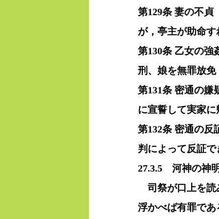
第129条 妻の
が，亭主が助命す
第130条 乙女
刑、娘を無罪放免
第131条 密通
に宣誓して実家に
第132条 密通
判によって反証で
27.3.5　河神の神
　司祭が口上を読
浮かべば有罪であ