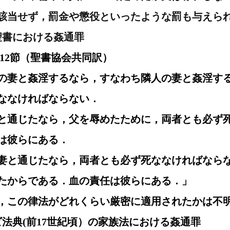
該当せず，罰金や懲役といったような罰も与えら
約聖書における姦通罪
0〜12節（聖書協会共同訳）
人の妻と姦淫するなら，すなわち隣人の妻と姦淫す
ななければならない．
妻と通じたなら，父を辱めたために，両者とも必ず
は彼らにある．
の妻と通じたなら，両者とも必ず死ななければなら
たからである．血の責任は彼らにある．」
，この律法がどれくらい厳密に適用されたかは不
ムラビ法典(前17世紀頃）の家族法における姦通罪