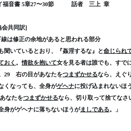
イ福音書 5章27〜30節　　　話者　三上  章
協会共同訳]　　
※下線は修正の余地があると思われる部分
たも聞いているとおり、『姦淫するな』と
命じられ
ておく
。
情欲を抱いて
女を見る者は誰でも、すで
。29　右の目があなたを
つまずかせる
なら、えぐ
なくなっても、全身が
ゲヘナ
に投げ込まれないほ
があなたを
つまずかせる
なら、切り取って捨てなさ
全身がゲヘナに落ちないほうが
ましである
。」