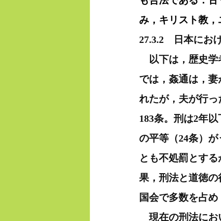
も合法である．古
み，キリスト教，
27.3.2　日本に
　以下は，歴史学
では，姦通は，妻
れたが，夫が行っ
183条。刑は2
の平等（24条）
とも不処罰とする
果，刑法と道徳の
国会で多数を占め
　現在の刑法にお