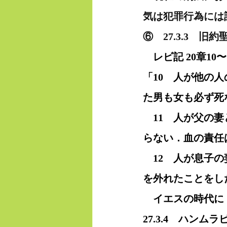
気は犯罪行為には
⑥　27.3.3　旧
レビ記 20章1
「10　人が他の
た男も女も必ず死
　11　人が父の
らない．血の責任
　12　人が息子
を外れたことをし
　イエスの時代に
27.3.4　ハン