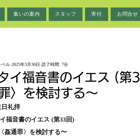
集いの案内
スタッフ
寄付
お問合せ
ャペル
2025年3月30日
読了時間: 7分
マタイ福音書のイエス (第3
罪〉を検討する〜
　主日礼拝
タイ福音書のイエス (第33回)
〈姦通罪〉を検討する〜