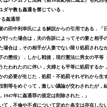
くはハンムラビ法典（前18世紀頃に成立）も死刑
ユダヤ教も姦通を禁じている．
おける姦通罪
者の田中利幸氏による解説からの引用である．「
が行った場合は，夫の告訴によってその妻と相手
た場合は，その相手が人妻でない限り処罰されな
年以下の懲役）．しかし戦後，現行憲法に男女の平等（
がうたわれたのに伴い，夫婦とも平等に処罰するか
かの必要が生じた．処罰・不処罰それぞれから生
役割等をめぐって，激しい議論が交わされたが，
，1947年に姦通罪の規定は削除された．」
いて，不倫や不貞について定めた条文は存在しな