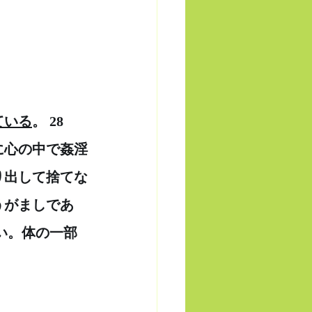
ている
。 28　
に心の中で姦淫
り出して捨てな
うがましであ
い。体の一部