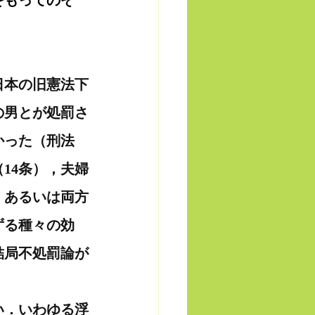
をもってのぞ
日本の旧憲法下
の男とが処罰さ
かった（刑法
14条），夫婦
，あるいは両方
ずる種々の効
結局不処罰論が
い．いわゆる浮