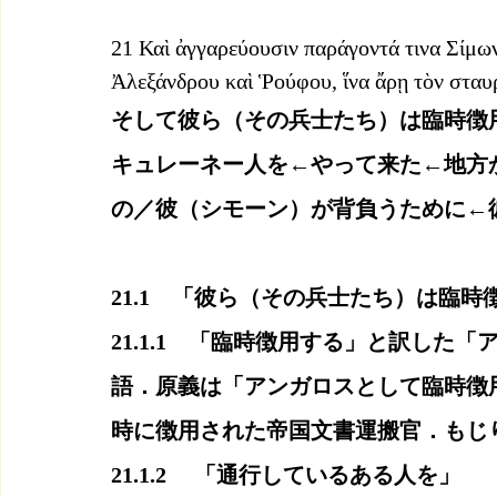
21 Καὶ ἀγγαρεύουσιν παράγοντά τινα Σίμω
Ἀλεξάνδρου καὶ Ῥούφου, ἵνα ἄρῃ τὸν σταυ
そして彼ら（その兵士たち）は臨時徴
キュレーネー人を←やって来た←地方
の／彼（シモーン）が背負うために←
21.1　「彼ら（その兵士たち）は臨
21.1.1　「臨時徴用する」と訳した
語．原義は「アンガロスとして臨時徴
時に徴用された帝国文書運搬官．もじ
21.1.2 　「通行しているある人を」