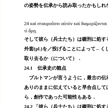
の姿勢を伝承から読み取ったかもしれ
24 καὶ σταυροῦσιν αὐτὸν καὶ διαμερίζονται 
τί ἄρῃ.
そして彼ら（兵士たち）は磔刑に処す
外套(pl.)を／投げることによって
取り去るか（について）．
24.1　伝承史の観点
　ブルトマンが言うように，最古の伝
ありのままに伝えていると早合点して
ら，創作であった可能性もある．
24.2 「彼ら（兵士たち）は磔刑に処