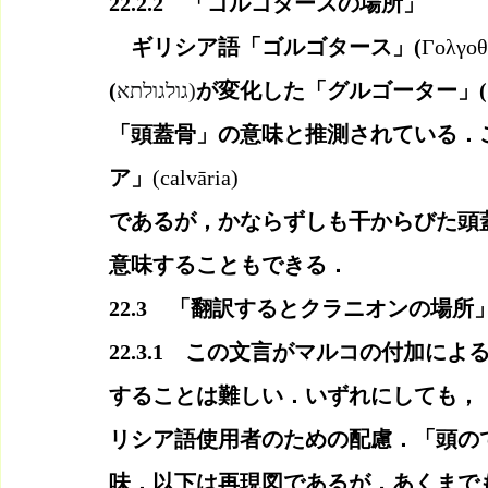
22.2.2　「ゴルゴタースの場所」
　ギリシア語「ゴルゴタース」(
Γολγοθ
(
גולגולתא)
が変化した「グルゴーター」(
「頭蓋骨」の意味と推測されている．
ア」
(calvāria)
であるが，かならずしも干からびた頭
意味することもできる．
22.3　「翻訳するとクラニオンの場所
22.3.1　この文言がマルコの付加に
することは難しい．いずれにしても，
リシア語使用者のための配慮．「頭の
味．以下は再現図であるが，あくまで