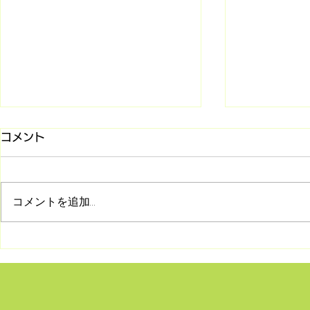
コメント
コメントを追加…
8/9 マタイ福音書のイエス
8/2 シリ
(第86回)～＜家族の反対をも
対話」第2
のともしない宗教＞でいいの
きた神の言