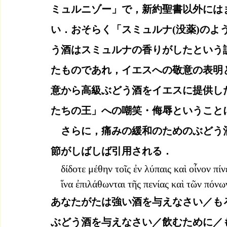
ミュルニゾー」で，新約聖書以外には
い．おそらく「スミュルナ(没薬)のよ
う酒はスミュルナの香りがしたという
たものであれ，イエスへの敬意の表明
意から高級ぶどう酒をイエスに提供し
たちの王」への嘲笑・侮辱ということ
　さらに，痛みの緩和のためのぶどう酒
節がしばしば引用される．
δίδοτε μέθην τοῖς ἐν λύπαις καὶ οἶνον πίν
    ἵνα ἐπιλάθωνται τῆς πενίας καὶ τῶν πόν
あなたがたは強い酒を与えなさい／も
ぶどう酒を与えなさい／飲むために／