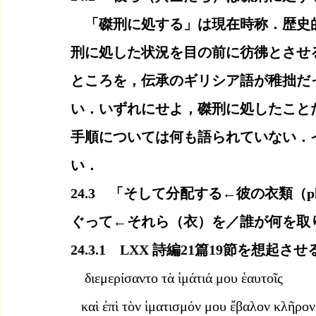
　「磔刑に処する」は現在時称．歴史
刑に処した状況を目の前に彷彿とさせ
ところを，伝承のギリシア語が稚拙だ
い．いずれにせよ，磔刑に処したこと
手順については何も語られていない．
い．
24.3　「そして分配する←彼の衣類（
ぐって←それら（衣）を／誰が何を取
24.3.1　LXX 詩編21篇19節を想起
διεμερίσαντο τὰ ἱμάτιά μου ἑαυτοῖς
   καὶ ἐπὶ τὸν ἱματισμόν μου ἔβαλον κλῆρον