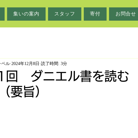
集いの案内
スタッフ
寄付
お問合せ
ャペル
2024年12月8日
読了時間: 3分
 第1回 ダニエル書を読む
（要旨）