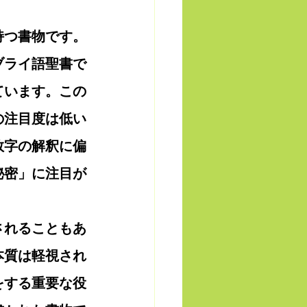
持つ書物です。
ブライ語聖書で
ています。この
の注目度は低い
数字の解釈に偏
秘密」に注目が
されることもあ
本質は軽視され
をする重要な役