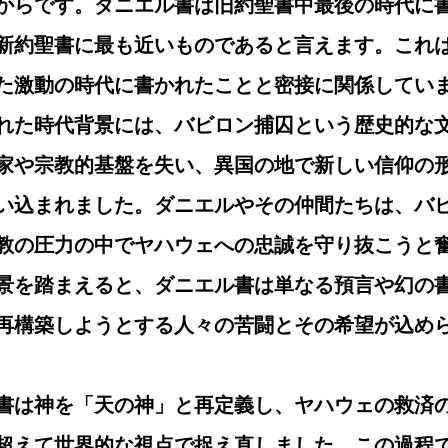
からです。ダニエル書は旧約聖書中最後の時代に
新約聖書に最も近いものであると言えます。これ
た激動の時代に書かれたことと密接に関係してい
れた時代背景には、バビロン捕囚という歴史的な
家や宗教的基盤を失い、異国の地で新しい信仰の
い込まれました。ダニエルやその仲間たちは、バ
教の圧力の中でヤハウェへの忠誠を守り抜こうと
景を踏まえると、ダニエル書は単なる預言や幻の
再構築しようとする人々の苦闘とその希望が込め
書は神を「天の神」と再定義し、ヤハウェの救済
超えて世界的な視点で捉え直しました。この過程