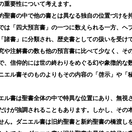
の重要性について考えます。
約聖書の中で他の書とは異なる独自の位置づけを
では「四大預言書」の一つに数えられる一方、ヘ
「諸書」に分類され、歴史書としての扱いを受け
究や注解書の数も他の預言書に比べて少なく、そ
で、信仰的には世の終わりをめぐる幻や象徴的な
ニエル書そのものよりもその内容の「啓示」や「
エル書は聖書全体の中で特異な位置にあり、無視
だけが強調されることもあります。しかし、その
せん。ダニエル書は旧約聖書と新約聖書の橋渡し