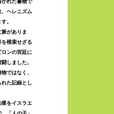
書かれた書物で
は、ヘレニズム
ます。
文脈がありま
形を模索せざる
ビロンの宮廷に
奮闘しました。
書物ではなく、
られた記録とし
の業をイスラエ
で、「人の子」