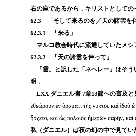
右の座であるから，キリストとしての
62.3　「そして来るのを／天の諸雲を
62.3.1　「来る」
　マルコ教会時代に流通していたメシ
62.3.2　「天の諸雲を伴って」
　「雲」と訳した「ネペレー」はそう
明．
　LXX ダニエル書 7章13節への言及
ἐθεώρουν ἐν ὁράματι τῆς νυκτὸς καὶ ἰδοὺ 
ἤρχετο, καὶ ὡς παλαιὸς ἡμερῶν παρῆν, καὶ
私（ダニエル）は夜の幻の中で見てい