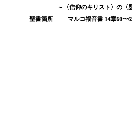
                   ～〈信仰のキリ
聖書箇所　　  マルコ福音書 14章60〜