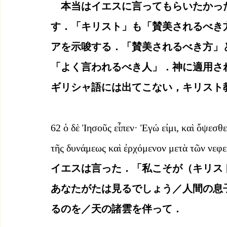
　本当はイエスに言ってもらいたかっ
す．「キリスト」も「賛美されるべき
アを示唆する．「賛美されるべき方」
「よく言われるべき人」．神に適用さ
ギリシャ語には出てこない，キリスト
62 ὁ δὲ Ἰησοῦς εἶπεν· Ἐγώ εἰμι, καὶ ὄψεσθ
τῆς δυνάμεως καὶ ἐρχόμενον μετὰ τῶν νεφ
イエスは言った．「私こそが（キリス
あなたがたは見るでしょう／人間の息
るのを／天の諸雲を伴って．