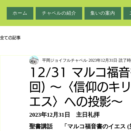
ホーム
チャペルの紹介
集いの案内
全ての記事
平岡ジョイフルチャペル
2023年12月31日
読了時
12/31 マルコ福
回) ～〈信仰のキ
エス〉への投影〜
2023年12月31日　主日礼拝
聖書講話　  「マルコ福音書のイエス (第