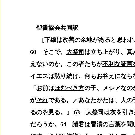
    聖書協会共同訳
　　[下線は改善の余地があると思われ
60　そこで、
大祭司
は立ち上がり、真
えないのか。この者たちが
不利な証言
イエスは黙り続け、何もお答えになら
「お前は
ほむべき方
の子、メシアなの
が
それ
である。／あなたがたは、人の
るのを見る。」 63　大祭司は衣を引
だろうか。64　諸君は
冒瀆
の言葉を聞