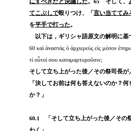
にすべきだと決議した
。65　そして、
てこぶしで
殴りつけ、「
言い当ててみ
を
平手で打った
。
以下は，ギリシャ語原文の解明に基
60 καὶ ἀναστὰς ὁ ἀρχιερεὺς εἰς μέσον ἐπη
τί οὗτοί σου καταμαρτυροῦσιν;
そして立ち上がった後／その祭司長が
「決してお前は何も答えないのか？何
か？」
60.1　「そして立ち上がった後／そ
わく」