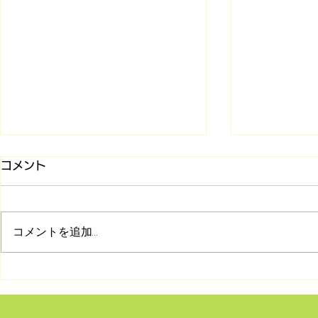
コメント
コメントを追加…
8/2 シリーズ「旧約聖書との
7/26 マ
対話」第2回 受け継がれて
(第85回)