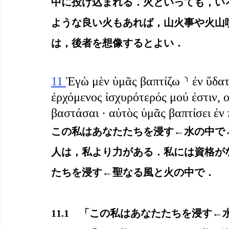
中に投げ込まれる．火といっても，い
ような良い火もあれば，山火事や火山
は，後者を想像するとよい．
11 
Ἐγὼ μὲν ὑμᾶς βαπτίζω ⸃ ἐν ὕδατι
ἐρχόμενος ἰσχυρότερός μού ἐστιν, ο
βαστάσαι · αὐτὸς ὑμᾶς βαπτίσει ἐν 
この私はあなたたちを浸す←水の中で
人は，私より力がある．私には資格が
たちを浸す←聖なる風と火の中で．
11.1　「この私はあなたたちを浸す