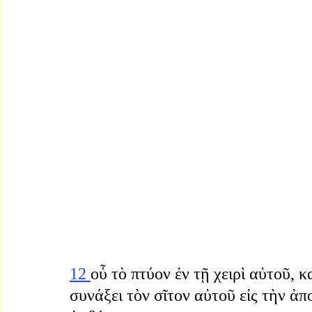
12 
οὗ τὸ πτύον ἐν τῇ χειρὶ αὐτοῦ, 
συνάξει τὸν σῖτον αὐτοῦ εἰς τὴν ἀπ