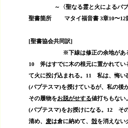
                  ～〈聖なる霊と火
聖書箇所　　 マタイ福音書 3章10〜
[聖書協会共同訳]　　
　　　　　　※下線は修正の余地があ
10　斧はすでに木の根元に置かれて
て火に投げ込まれる。11　私は、悔い
(バプテスマ)を授けているが、私の後
その履物を
お脱がせする
値打ちもない
(バプテスマ)をお授けになる。12　
清め、
麦
は倉に納めて、
殻
を消えない