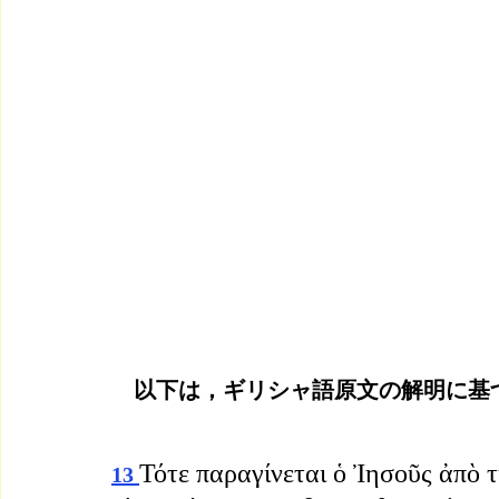
　以下は，ギリシャ語原文の解明に基
Τότε παραγίνεται ὁ Ἰησοῦς ἀπὸ τ
13 