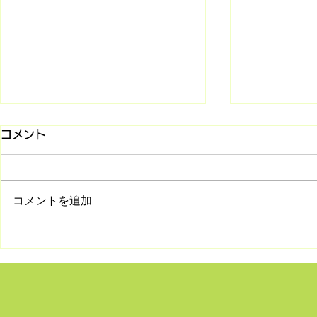
コメント
コメントを追加…
8/2 シリーズ「旧約聖書との
7/26 マ
対話」第2回 受け継がれて
(第85回)
きた神の言葉―正典の始まり
何か〜