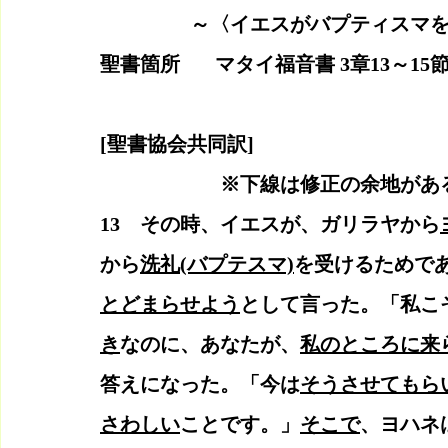
                  ～〈イエスがバプ
聖書箇所　   マタイ福音書 3章13～1
[聖書協会共同訳]　　
　　　　　　※下線は修正の余地があ
13　その時、イエスが、ガリラヤから
から
洗礼(バプテスマ)
を受けるためであ
とどまらせよう
として言った。「私こ
き
なのに、あなたが、
私のところに来
答えになった。「今は
そうさせてもら
さわしい
ことです。」
そこで
、ヨハネ