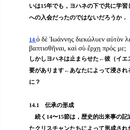
いは15年でも，ヨハネの下で共に学
への入会だったのではないだろうか．
ὁ δὲ Ἰωάννης διεκώλυεν αὐτὸν λ
14 
βαπτισθῆναι, καὶ σὺ ἔρχῃ πρός με;
しかしヨハネは止まらせた←彼（イエス
要があります←あなたによって浸され
に？
14.1　伝承の形成
　続く14〜15節は，歴史的出来事の
たクリスチャンたちによって形成され