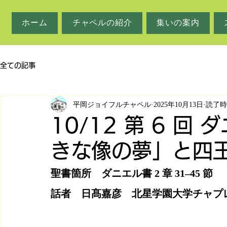
ホーム
チャペルの紹介
集いの案内
全ての記事
平岡ジョイフルチャペル
2025年10月13日
読了時
10/12 第 6 
きな像の夢」と四
聖書箇所　ダニエル書 2 章 31‒45 節
話者　日髙嘉彦　北星学園大学チャプ